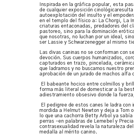
Inspirada en la gráfica popular, esta pas
de cualquier exposición cinológicaresulta
autoexplotación del insulto y el empode
en el templo del físico a: La Chorgi, La 
criaturas entaconadas, predadores del cl
pastoreo, sino para la dominación erótic
que nosotras, no luchan por un ideal, sin
ser Lassie y Schwarzenegger al mismo t
Las divas caninas no se conforman con s
devoción. Sus cuerpos humanizados, coro
capturados en trazo, pincelada, cerámica
que ladramos y no buscamos nuestro premi
aprobación de un jurado de machos alfa qu
El babeante hocico entre colmillos y bril
forma más literal de domesticar a la best
adiestramiento obsesivo donde la fuerza,
El pedigree de estos canes le ladra con 
mordida a Helmut Newton y deja a Tom of
lo que una cachorra Betty Árbol ya sabía
perras –en palabras de Lemebel y Precia
contrasexualidad revela la naturaleza de
medalla al mérito canino.