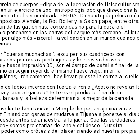
arela de cuerpos -digna de la federación de fisicoculturis
 en un ejercicio de zoo-antropología pop que disecciona la
ramiento al ser nombrada PERRA. Dicha utopía peluda reú
Impostora Alemán, la Rot Boiler y la Salchipapa, entre otra
an de las gatichinas, concebidas no para la caza o el
a o poncharse en las barras del parque más cercano. Al igu
o por algo más visceral: la validación en un mundo que nos 
iempo.
er “buenas muchachas”; esculpen sus cuádriceps con
nados por orejas puntiagudas y hocicos sudorosos,
 y hasta impresión 3D, son el campo de batalla final de la
o en seguir royendo el mismo hueso viejo, ni en la
iénes, irónicamente, hoy llevan puesta la correa al cuello
lo de labios muerde con fuerza e ironía ¿Acaso no revelan l
ia y criar al ganado? Este es el producto final de un
 la raza y la belleza determinan a la mejor de la camada.
insolente familiaridad a Mapplethorpe, arroja una voraz
 Finland con ganas de mudarse a Tijuana a ponerse al día 
 desde antes de amaestrar a la jauría. Que las verdaderas
do– somos proletarias del ano y del deseo. Nuestra
l poder como prótesis del placer siendo así nuestra propia