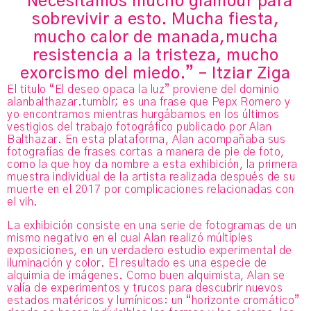
“Necesitamos mucho glamour para
sobrevivir a esto. Mucha fiesta,
mucho calor de manada,mucha
resistencia a la tristeza, mucho
exorcismo del miedo.” – Itziar Ziga
El titulo “El deseo opaca la luz” proviene del dominio
alanbalthazar.tumblr; es una frase que Pepx Romero y
yo encontramos mientras hurgábamos en los últimos
vestigios del trabajo fotográfico publicado por Alan
Balthazar. En esta plataforma, Alan acompañaba sus
fotografías de frases cortas a manera de pie de foto,
como la que hoy da nombre a esta exhibición, la primera
muestra individual de la artista realizada después de su
muerte en el 2017 por complicaciones relacionadas con
el vih.
La exhibición consiste en una serie de fotogramas de un
mismo negativo en el cual Alan realizó múltiples
exposiciones, en un verdadero estudio experimental de
iluminación y color. El resultado es una especie de
alquimia de imágenes. Como buen alquimista, Alan se
valía de experimentos y trucos para descubrir nuevos
estados matéricos y lumínicos: un “horizonte cromático”