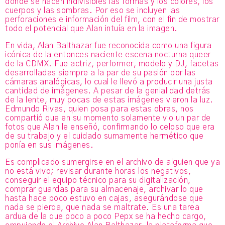
donde se hacen indivisibles las formas y los colores, los
cuerpos y las sombras. Por eso se incluyen las
perforaciones e información del film, con el fin de mostrar
todo el potencial que Alan intuía en la imagen.
En vida, Alan Balthazar fue reconocida como una figura
icónica de la entonces naciente escena nocturna queer
de la CDMX. Fue actriz, performer, modelo y DJ, facetas
desarrolladas siempre a la par de su pasión por las
cámaras analógicas, lo cual le llevó a producir una justa
cantidad de imágenes. A pesar de la genialidad detrás
de la lente, muy pocas de estas imágenes vieron la luz.
Edmundo Rivas, quien posa para estas obras, nos
compartió que en su momento solamente vio un par de
fotos que Alan le enseñó, confirmando lo celoso que era
de su trabajo y el cuidado sumamente hermético que
ponía en sus imágenes.
Es complicado sumergirse en el archivo de alguien que ya
no está vivo; revisar durante horas los negativos,
conseguir el equipo técnico para su digitalización,
comprar guardas para su almacenaje, archivar lo que
hasta hace poco estuvo en cajas, asegurándose que
nada se pierda, que nada se maltrate. Es una tarea
ardua de la que poco a poco Pepx se ha hecho cargo,