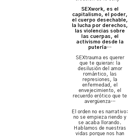
SEXwork, es el
capitalismo, el poder,
el cuerpo desechable,
la lucha por derechos,
las violencias sobre
las cuerpas, el
activismo desde la
putería…
SEXtrauma es querer
que te quieran: la
desilusión del amor
romántico, las
represiones, la
enfermedad, el
envejecimiento, el
recuerdo erótico que te
avergüenza…
El orden no es narrativo:
no se empieza riendo y
se acaba llorando.
Hablamos de nuestras
vidas porque nos han