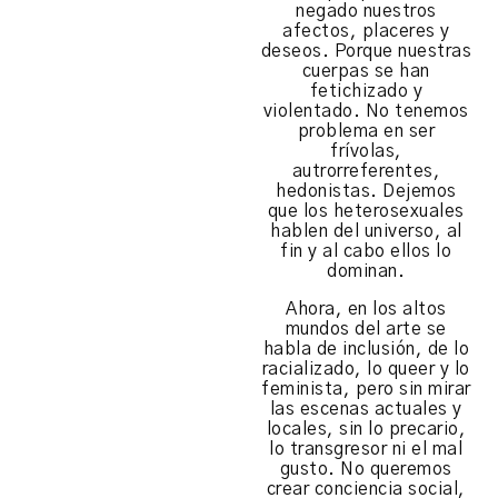
negado nuestros
afectos, placeres y
deseos. Porque nuestras
cuerpas se han
fetichizado y
violentado. No tenemos
problema en ser
frívolas,
autrorreferentes,
hedonistas. Dejemos
que los heterosexuales
hablen del universo, al
fin y al cabo ellos lo
dominan.
Ahora, en los altos
mundos del arte se
habla de inclusión, de lo
racializado, lo queer y lo
feminista, pero sin mirar
las escenas actuales y
locales, sin lo precario,
lo transgresor ni el mal
gusto. No queremos
crear conciencia social,